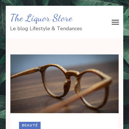
Aller
The Liquor Store
au
contenu
Le blog Lifestyle & Tendances
(Pressez
Entrée)
BEAUTÉ