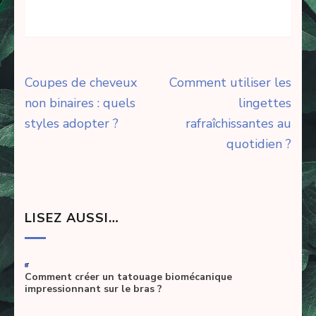
Navigation
Coupes de cheveux
Comment utiliser les
de
non binaires : quels
lingettes
l’article
styles adopter ?
rafraîchissantes au
quotidien ?
LISEZ AUSSI…
-
Comment créer un tatouage biomécanique
impressionnant sur le bras ?