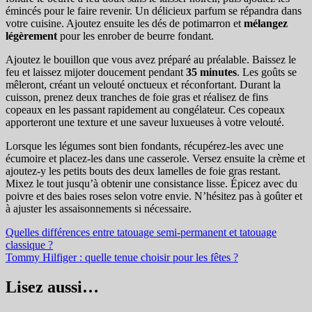
émincés pour le faire revenir. Un délicieux parfum se répandra dans
votre cuisine. Ajoutez ensuite les dés de potimarron et
mélangez
légèrement
pour les enrober de beurre fondant.
Ajoutez le bouillon que vous avez préparé au préalable. Baissez le
feu et laissez mijoter doucement pendant
35 minutes
. Les goûts se
mêleront, créant un velouté onctueux et réconfortant. Durant la
cuisson, prenez deux tranches de foie gras et réalisez de fins
copeaux en les passant rapidement au congélateur. Ces copeaux
apporteront une texture et une saveur luxueuses à votre velouté.
Lorsque les légumes sont bien fondants, récupérez-les avec une
écumoire et placez-les dans une casserole. Versez ensuite la crème et
ajoutez-y les petits bouts des deux lamelles de foie gras restant.
Mixez le tout jusqu’à obtenir une consistance lisse. Épicez avec du
poivre et des baies roses selon votre envie. N’hésitez pas à goûter et
à ajuster les assaisonnements si nécessaire.
Navigation
Quelles différences entre tatouage semi-permanent et tatouage
classique ?
de
Tommy Hilfiger : quelle tenue choisir pour les fêtes ?
l’article
Lisez aussi…