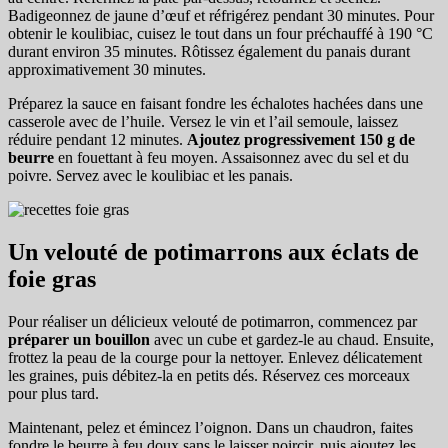
Badigeonnez de jaune d’œuf et réfrigérez pendant 30 minutes. Pour
obtenir le koulibiac, cuisez le tout dans un four préchauffé à 190 °C
durant environ 35 minutes. Rôtissez également du panais durant
approximativement 30 minutes.
Préparez la sauce en faisant fondre les échalotes hachées dans une
casserole avec de l’huile. Versez le vin et l’ail semoule, laissez
réduire pendant 12 minutes.
Ajoutez progressivement 150 g de
beurre
en fouettant à feu moyen. Assaisonnez avec du sel et du
poivre. Servez avec le koulibiac et les panais.
Un velouté de potimarrons aux éclats de
foie gras
Pour réaliser un délicieux velouté de potimarron, commencez par
préparer un bouillon
avec un cube et gardez-le au chaud. Ensuite,
frottez la peau de la courge pour la nettoyer. Enlevez délicatement
les graines, puis débitez-la en petits dés. Réservez ces morceaux
pour plus tard.
Maintenant, pelez et émincez l’oignon. Dans un chaudron, faites
fondre le beurre à feu doux sans le laisser noircir, puis ajoutez les