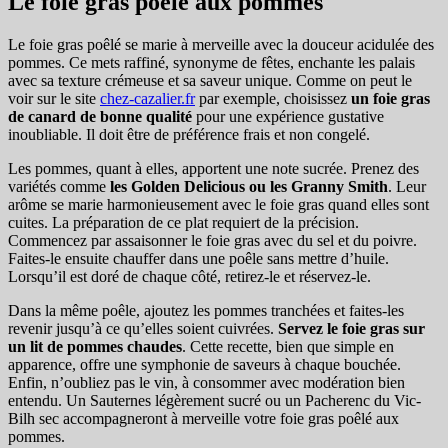
Le foie gras poêlé aux pommes
Le foie gras poêlé se marie à merveille avec la douceur acidulée des
pommes. Ce mets raffiné, synonyme de fêtes, enchante les palais
avec sa texture crémeuse et sa saveur unique. Comme on peut le
voir sur le site
chez-cazalier.fr
par exemple, choisissez
un foie gras
de canard de bonne qualité
pour une expérience gustative
inoubliable. Il doit être de préférence frais et non congelé.
Les pommes, quant à elles, apportent une note sucrée. Prenez des
variétés comme
les Golden Delicious ou les Granny Smith
. Leur
arôme se marie harmonieusement avec le foie gras quand elles sont
cuites. La préparation de ce plat requiert de la précision.
Commencez par assaisonner le foie gras avec du sel et du poivre.
Faites-le ensuite chauffer dans une poêle sans mettre d’huile.
Lorsqu’il est doré de chaque côté, retirez-le et réservez-le.
Dans la même poêle, ajoutez les pommes tranchées et faites-les
revenir jusqu’à ce qu’elles soient cuivrées.
Servez le foie gras sur
un lit de pommes chaudes
. Cette recette, bien que simple en
apparence, offre une symphonie de saveurs à chaque bouchée.
Enfin, n’oubliez pas le vin, à consommer avec modération bien
entendu. Un Sauternes légèrement sucré ou un Pacherenc du Vic-
Bilh sec accompagneront à merveille votre foie gras poêlé aux
pommes.