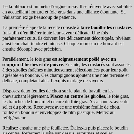
Le koulibiac est un mets d’origine russe. Il se réinvente avec subtilité
en accueillant homard et foie gras dans une alliance étonnante. Sa
réalisation exige beaucoup de patience.
La première étape de la recette consiste à
faire bouillir les crustacés
frais afin d’en libérer toute leur saveur délicate. Une fois
parfaitement cuits, ils doivent être délicatement décortiqués, révélant
ainsi leur chair tendre et juteuse. Chaque morceau de homard est
ensuite découpé avec précision.
Parallèlement, le foie gras est
soigneusement poêlé avec un
soupçon d’herbes et de poivre
. Ensuite, les crustacés sont associés
à des girolles fraîches minutieusement sélectionnées pour leur goût
agréable en bouche. Ces champignons ajoutent une note terreuse et
délicate, complétant ainsi l’exquis mariage de saveurs.
Disposez deux feuilles de chou sur le plan de travail, en les
chevauchant légèrement.
Placez au centre les girolles
, le foie gras,
les tranches de homard et encore du foie gras. Assaisonnez avec du
sel et du poivre. Recouvrez avec une troisième feuille de chou,
roulez en boudin et enveloppez de film plastique. Mettez au
réfrigérateur.
Réalisez ensuite une pâte feuilletée. Étalez-la puis placez le boudin
au centre. Refermez la pâte par-dessus, retournez et scellez.