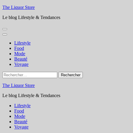
Aller
The Liquor Store
au
Le blog Lifestyle & Tendances
contenu
(Pressez
Entrée)
Lifestyle
Food
Mode
Beauté
Voyage
Rechercher :
The Liquor Store
Le blog Lifestyle & Tendances
Lifestyle
Food
Mode
Beauté
Voyage