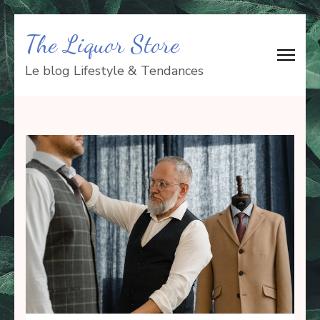
Aller
The Liquor Store
au
contenu
Le blog Lifestyle & Tendances
(Pressez
Entrée)