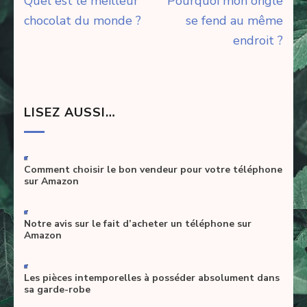
Navigation
Quel est le meilleur
Pourquoi mon ongle
de
chocolat du monde ?
se fend au même
l’article
endroit ?
LISEZ AUSSI…
-
Comment choisir le bon vendeur pour votre téléphone
sur Amazon
-
Notre avis sur le fait d’acheter un téléphone sur
Amazon
-
Les pièces intemporelles à posséder absolument dans
sa garde-robe