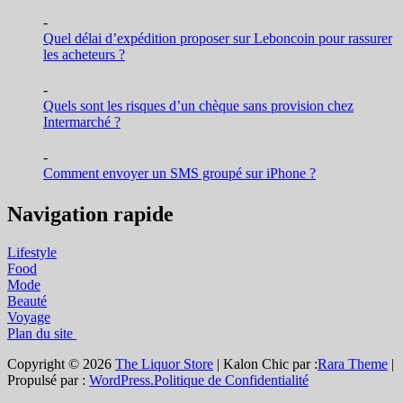
-
Quel délai d’expédition proposer sur Leboncoin pour rassurer
les acheteurs ?
-
Quels sont les risques d’un chèque sans provision chez
Intermarché ?
-
Comment envoyer un SMS groupé sur iPhone ?
Navigation rapide
Lifestyle
Food
Mode
Beauté
Voyage
Plan du site
Copyright © 2026
The Liquor Store
| Kalon Chic par :
Rara Theme
|
Propulsé par :
WordPress.
Politique de Confidentialité