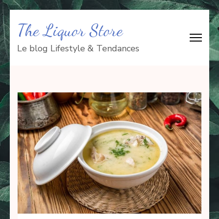
Aller
The Liquor Store
au
contenu
Le blog Lifestyle & Tendances
(Pressez
Entrée)