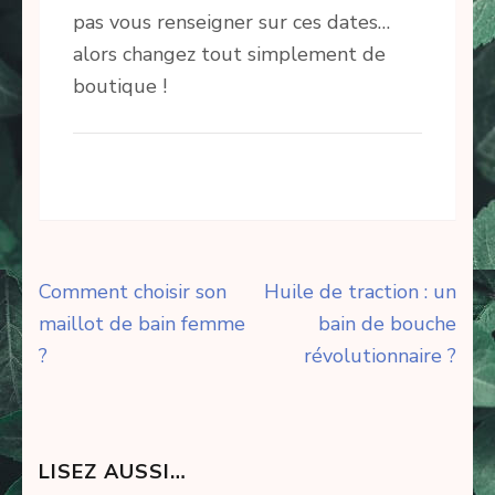
pas vous renseigner sur ces dates…
alors changez tout simplement de
boutique !
Navigation
Comment choisir son
Huile de traction : un
de
maillot de bain femme
bain de bouche
l’article
?
révolutionnaire ?
LISEZ AUSSI…