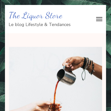
Aller
The Liquor Store
au
contenu
Le blog Lifestyle & Tendances
(Pressez
Entrée)