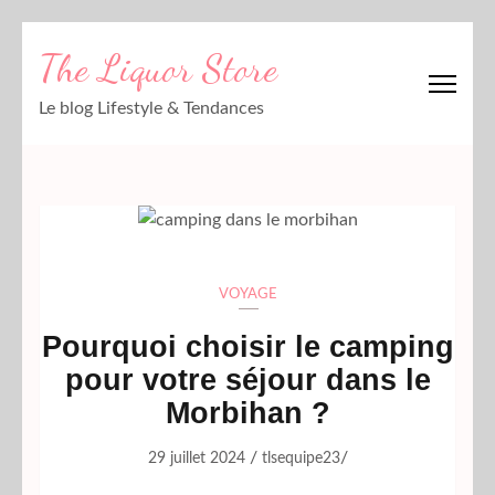
Aller
The Liquor Store
au
contenu
Le blog Lifestyle & Tendances
(Pressez
Entrée)
VOYAGE
Pourquoi choisir le camping
pour votre séjour dans le
Morbihan ?
/
/
29 juillet 2024
tlsequipe23