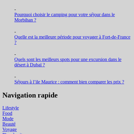
-
Pourquoi choisir le camping pour votre séjour dans le
Morbihan ?
-
Quelle est la meilleure période pour voyager à Fort-de-France
?
-
Quels sont les meilleurs spots pour une excursion dans le
désert à Dubaï ?
-
Séjours à l’ile Maurice : comment bien comparer les prix ?
Navigation rapide
Lifestyle
Food
Mode
Beauté
Voyage