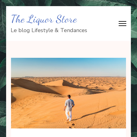
Aller
The Liquor Store
au
contenu
Le blog Lifestyle & Tendances
(Pressez
Entrée)