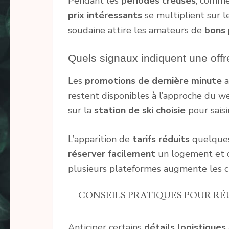
Pendant les
périodes creuses
, comme
prix intéressants
se multiplient sur l
soudaine attire les amateurs de
bons 
Quels signaux indiquent une offr
Les
promotions de dernière minute
a
restent disponibles à l’approche du wee
sur la
station de ski choisie
pour sais
L’apparition de
tarifs réduits
quelques
réserver facilement
un logement et
plusieurs plateformes augmente les 
CONSEILS PRATIQUES POUR RÉU
Anticiper certains
détails logistiques