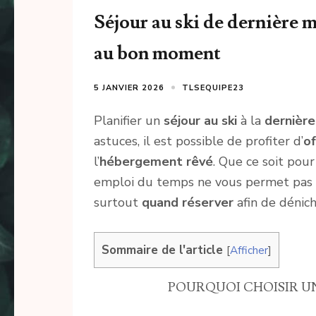
Séjour au ski de dernière m
au bon moment
5 JANVIER 2026
TLSEQUIPE23
Planifier un
séjour au ski
à la
dernièr
astuces, il est possible de profiter d’
of
l’
hébergement rêvé
. Que ce soit pou
emploi du temps ne vous permet pas d’a
surtout
quand réserver
afin de dénic
Sommaire de l'article
[
Afficher
]
POURQUOI CHOISIR UN