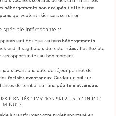
 hors vacances scolaires ou dès la mi-mars, les
es
hébergements non occupés
. Cette baisse
plans
qui veulent skier sans se ruiner.
e spéciale intéressante ?
pparaissent dès que certains
hébergements
k-end. Il s’agit alors de rester
réactif
et flexible
ir ces opportunités au bon moment.
 jours avant une date de séjour permet de
 des
forfaits avantageux
. Garder un œil sur
chances de tomber sur une
pépite inattendue
.
SSIR SA RÉSERVATION SKI À LA DERNIÈRE
MINUTE
aide à transformer votre projet spontané en