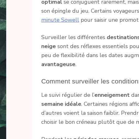
optimal
se conjuguent rarement, mais a
son épingle du jeu. Certains voyageu
minute Sowell
pour saisir une promoti
Surveiller les différentes
destination
neige
sont des réflexes essentiels po
peu de flexibilité dans les dates aug
avantageuse
.
Comment surveiller les condition
Le suivi régulier de l’
enneigement
dan
semaine idéale
. Certaines régions af
d’autres voient la saison faiblir. Pren
choisir le bon créneau plutôt que de m