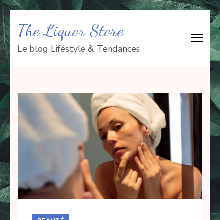
Aller
The Liquor Store
au
contenu
Le blog Lifestyle & Tendances
(Pressez
Entrée)
BEAUTÉ