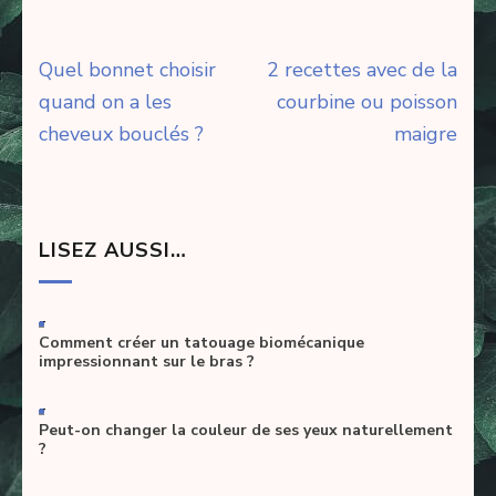
Navigation
Quel bonnet choisir
2 recettes avec de la
de
quand on a les
courbine ou poisson
l’article
cheveux bouclés ?
maigre
LISEZ AUSSI…
-
Comment créer un tatouage biomécanique
impressionnant sur le bras ?
-
Peut-on changer la couleur de ses yeux naturellement
?
-