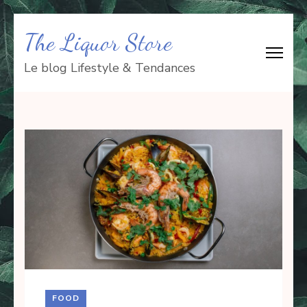
Aller
The Liquor Store
au
contenu
Le blog Lifestyle & Tendances
(Pressez
Entrée)
FOOD