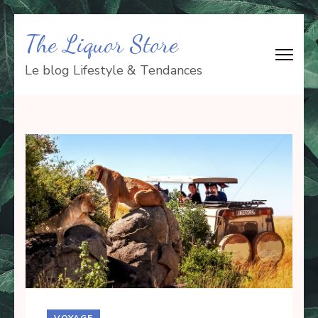
Aller
The Liquor Store
au
contenu
Le blog Lifestyle & Tendances
(Pressez
Entrée)
VOYAGE