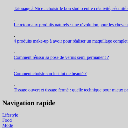
-
Tatouage à Nice : choisir le bon studio entre créativité, sécurit
-
Le retour aux produits naturels : une révolution pour les cheveu
-
4 produits make-up à avoir pour réaliser un maquillage complet
-
Comment réussir sa pose de vernis semi-permanent ?
-
Comment choisir son institut de beauté ?
-
Tissage ouvert et tissage fermé : quelle technique pour mieux p
Navigation rapide
Lifestyle
Food
Mode