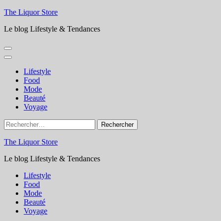
Aller
The Liquor Store
au
Le blog Lifestyle & Tendances
contenu
(Pressez
Entrée)
Lifestyle
Food
Mode
Beauté
Voyage
Rechercher :
The Liquor Store
Le blog Lifestyle & Tendances
Lifestyle
Food
Mode
Beauté
Voyage