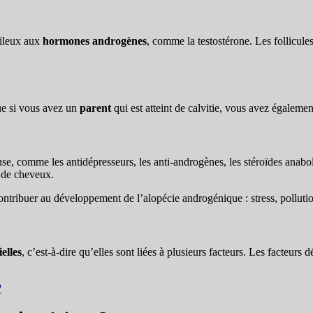
pileux aux
hormones androgènes
, comme la testostérone. Les follicules
que si vous avez un
parent
qui est atteint de calvitie, vous avez égaleme
e, comme les antidépresseurs, les anti-androgènes, les stéroïdes anabol
 de cheveux.
tribuer au développement de l’alopécie androgénique : stress, polluti
elles
, c’est-à-dire qu’elles sont liées à plusieurs facteurs. Les facteur
?