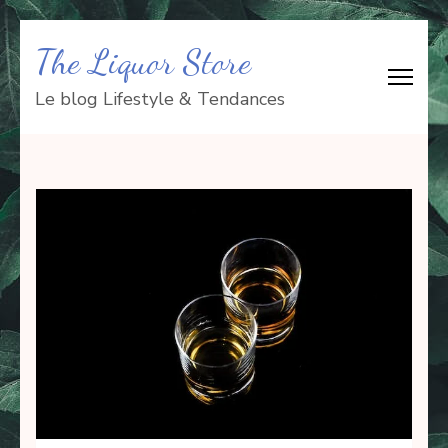
Aller
The Liquor Store
au
contenu
Le blog Lifestyle & Tendances
(Pressez
Entrée)