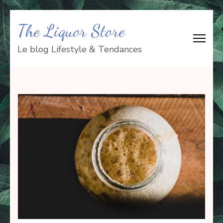
Aller
The Liquor Store
au
contenu
Le blog Lifestyle & Tendances
(Pressez
Entrée)