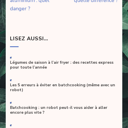
de
aluminium : quel
quelle différence ?
l’article
danger ?
LISEZ AUSSI…
-
Légumes de saison à l’air fryer : des recettes express
pour toute l’année
-
Les 5 erreurs à éviter en batchcooking (même avec un
robot)
-
Batchcooking : un robot peut-il vous aider à aller
encore plus vite ?
-