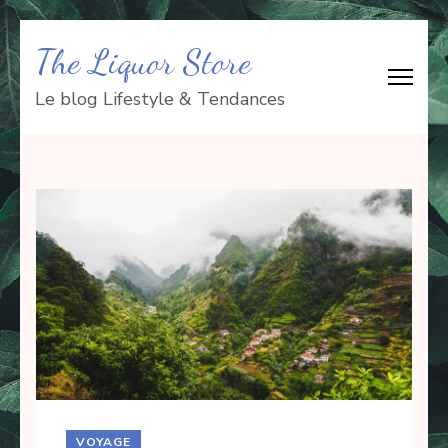
Aller
The Liquor Store
au
contenu
Le blog Lifestyle & Tendances
(Pressez
Entrée)
VOYAGE