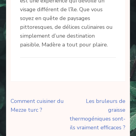
est une expérience qui dévoile un
visage différent de l’île. Que vous
soyez en quête de paysages
pittoresques, de délices culinaires ou
simplement d’une destination
paisible, Madère a tout pour plaire.
Navigation
Comment cuisiner du
Les bruleurs de
de
Mezze turc ?
graisse
l’article
thermogéniques sont-
ils vraiment efficaces ?