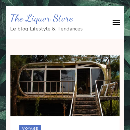
Aller
The Liquor Store
au
contenu
Le blog Lifestyle & Tendances
(Pressez
Entrée)
VOYAGE