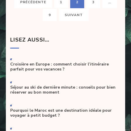
PAGE
PAGE
PAGE
PRÉCÉDENTE
1
2
3
…
des
articles
PAGE
9
SUIVANT
LISEZ AUSSI…
-
Croisière en Europe : comment choisir l’itinéraire
parfait pour vos vacances ?
-
Séjour au ski de dernière minute : conseils pour bien
réserver au bon moment
-
Pourquoi le Maroc est une destination idéale pour
voyager à petit budget ?
-